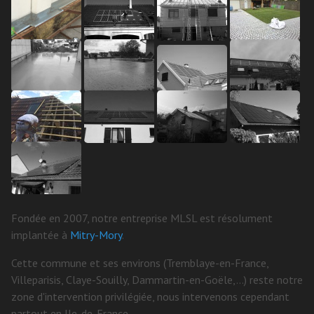
Fondée en 2007, notre entreprise MLSL est résolument
implantée à
Mitry-Mory
.
Cette commune et ses environs (Tremblaye-en-France,
Villeparisis, Claye-Souilly, Dammartin-en-Goële,...) reste notre
zone d'intervention privilégiée, nous intervenons cependant
partout en Ile-de-France.