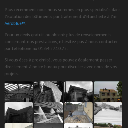
Plus récemment nous nous sommes en plus spécialisés dans
l'isolation des bâtiments par traitement d'étanchéité à l'air
Aéroblue®
.
Pour un devis gratuit ou obtenir plus de renseignements
concernant nos prestations, n'hésitez pas à nous contacter
par téléphone au 01.64.27.10.75.
Si vous êtes à proximité, vous pouvez également passer
directement à notre bureau pour discuter avec nous de vos
projets.